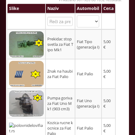
Slike
Naziv
Automobil
Cena
Prekidac stop
Fiat Tipo
5,00
svetla za Fiat T
(generacija I)
€
ipo Mk1
Znak na haubi
5,00
Fiat Palio
za Fiat Palio
€
Pumpa goriva
Fiat Uno
5,00
za Fiat Uno M
(generacija I)
€
k1 (903 cm3)
Kozica rucne k
5,00
ocnice za Fiat
Fiat Palio
€
Palio