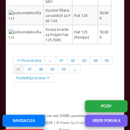
Mk1
Kuciste filtera
50,00
za vazduh za F
Fiat 124
€
iat 124
Korpa kvacila
Fiat 125
50,00
za Poljski Fiat
(Pezejac)
€
125 (50€)
<< Prva strana
←
41
42
43
44
45
46
47
48
49
50
→
Poslednja strana >>
POZIV
Vi ste naš 25080. posetilac.
NAVIGACIJA
VIBER PORUKA
Auto Otpad Fiat | 2026 | ©
Power by Croonus Technologies
|
Prijava
.