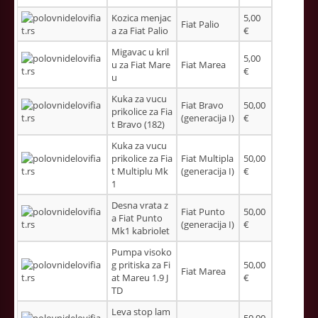
Kozica menjac
5,00
Fiat Palio
a za Fiat Palio
€
Migavac u kril
5,00
u za Fiat Mare
Fiat Marea
€
u
Kuka za vucu
Fiat Bravo
50,00
prikolice za Fia
(generacija I)
€
t Bravo (182)
Kuka za vucu
prikolice za Fia
Fiat Multipla
50,00
t Multiplu Mk
(generacija I)
€
1
Desna vrata z
Fiat Punto
50,00
a Fiat Punto
(generacija I)
€
Mk1 kabriolet
Pumpa visoko
g pritiska za Fi
50,00
Fiat Marea
at Mareu 1.9 J
€
TD
Leva stop lam