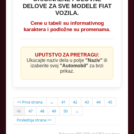
DELOVE ZA SVE MODELE FIAT
VOZILA.
Cene u tabeli su informativnog
karaktera i podložne su promenama.
UPUTSTVO ZA PRETRAGU:
Ukucajte naziv dela u polje
"Naziv"
ili
izaberite svoj
"Automobil"
za brzi
prikaz.
<< Prva strana
←
41
42
43
44
45
46
47
48
49
50
→
Poslednja strana >>
Prikazano 901-920 od 1052 rezultata.