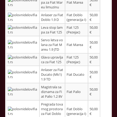
50,00
pa za Fiat Mar
Fiat Marea
€
eu limuzinu
Anlaser za Fiat
Fiat Doblo
50,00
Doblo 1.9 D
(generacija I)
€
Leva stop lam
Fiat 125
50,00
pa za Fiat 125
(Pezejac)
€
Servo letva vo
50,00
lana za Fiat M
Fiat Marea
€
areu 1.9 JTD
Glava upravlja
Fiat 125
50,00
ca za Fiat 125
(Pezejac)
€
Anlaser za Fiat
50,00
Ducato (Mk1)
Fiat Ducato
€
1.9 TD
Magistrala sa
50,00
diznama za Fi
Fiat Palio
€
at Palio 1.2 8V
Pregrada tova
rnog prostora
Fiat Doblo
50,00
za Fiat Doblo
(generacija I)
€