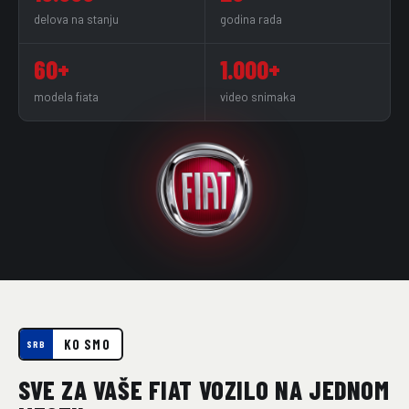
delova na stanju
godina rada
60+
1.000+
modela fiata
video snimaka
KO SMO
SRB
SVE ZA VAŠE FIAT VOZILO NA JEDNOM