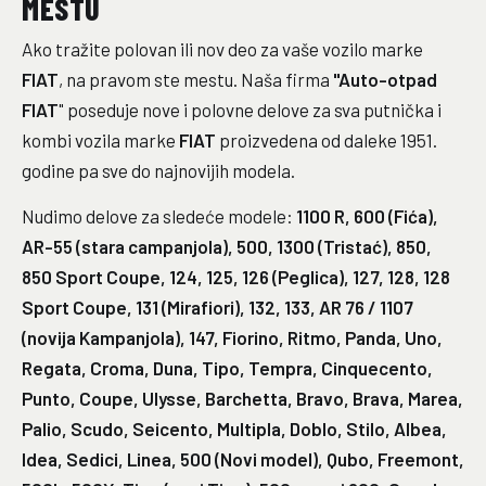
MESTU
Ako tražite polovan ili nov deo za vaše vozilo marke
FIAT
, na pravom ste mestu. Naša firma
"Auto-otpad
FIAT
" poseduje nove i polovne delove za sva putnička i
kombi vozila marke
FIAT
proizvedena od daleke 1951.
godine pa sve do najnovijih modela.
Nudimo delove za sledeće modele:
1100 R, 600 (Fića),
AR-55 (stara campanjola), 500, 1300 (Tristać), 850,
850 Sport Coupe, 124, 125, 126 (Peglica), 127, 128, 128
Sport Coupe, 131 (Mirafiori), 132, 133, AR 76 / 1107
(novija Kampanjola), 147, Fiorino, Ritmo, Panda, Uno,
Regata, Croma, Duna, Tipo, Tempra, Cinquecento,
Punto, Coupe, Ulysse, Barchetta, Bravo, Brava, Marea,
Palio, Scudo, Seicento, Multipla, Doblo, Stilo, Albea,
Idea, Sedici, Linea, 500 (Novi model), Qubo, Freemont,