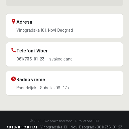
Adresa
Vinogradska 101, Novi Beograd
Telefon i Viber
061/735-01-23
— svakog dana
Radno vreme
Ponedeljak – Subota, 09 –17h
© 2026 · Sva prava zadržana · Auto-otpad FIAT
AUTO-OTPAD FIAT
· Vinogradska 101, Novi Beograd · 061/735-01-23