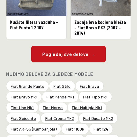
Kućište filtera vazduha –
Zadnja leva kočiona klešta
Fiat Punto 1.2 16V
– Fiat Bravo MK2 (2007 –
2014)
Pogledaj sve delove →
NUDIMO DELOVE ZA SLEDEĆE MODELE
Fiat Grande Punto
Fiat Stilo
Fiat Brava
Fiat Bravo Mk1
Fiat Panda Mk1
Fiat Tipo Mk1
Fiat Uno Mk1
Fiat Marea
Fiat Multipla Mk1
Fiat Seicento
Fiat Croma Mk2
Fiat Ducato Mk2
Fiat AR-55 (Kampanjola)
Fiat 1100R
Fiat 124