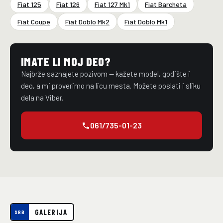
Fiat 125
Fiat 126
Fiat 127 Mk1
Fiat Barcheta
Fiat Coupe
Fiat Doblo Mk2
Fiat Doblo Mk1
IMATE LI MOJ DEO?
Najbrže saznajete pozivom — kažete model, godište i
deo, a mi proverimo na licu mesta. Možete poslati i sliku
dela na Viber.
061/735-01-23
GALERIJA
SRB