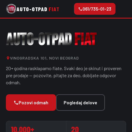
AUTO-OTPAD
FIAT
061/735-01-23
AUTO-OTPAD
FIAT
VINOGRADSKA 101, NOVI BEOGRAD
20+ godina rasklapamo fiate. Svaki deo je skinut i proveren
pre prodaje — pozovite, pitajte za deo, dobijate odgovor
odmah.
Pozovi odmah
Pogledaj delove
10.000+
20