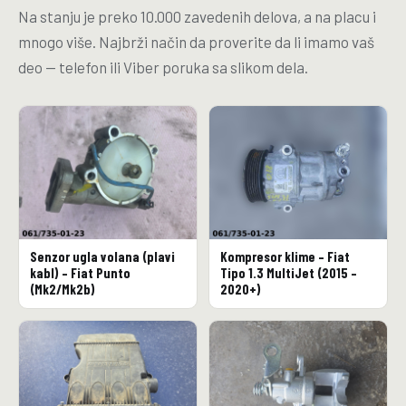
Na stanju je preko 10.000 zavedenih delova, a na placu i
mnogo više. Najbrži način da proverite da li imamo vaš
deo — telefon ili Viber poruka sa slikom dela.
Senzor ugla volana (plavi
Kompresor klime – Fiat
kabl) – Fiat Punto
Tipo 1.3 MultiJet (2015 –
(Mk2/Mk2b)
2020+)