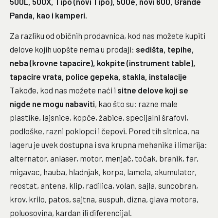
500L, 500X, Tipo (novi Tipo), 500e, novi 600, Grande
Panda, kao i kamperi.
Za razliku od običnih prodavnica, kod nas možete kupiti
delove kojih uopšte nema u prodaji:
sedišta, tepihe,
neba (krovne tapacire), kokpite (instrument table),
tapacire vrata, police gepeka, stakla, instalacije
Takođe, kod nas možete naći i
sitne delove koji se
nigde ne mogu nabaviti
, kao što su: razne male
plastike, lajsnice, kopče, žabice, specijalni šrafovi,
podloške, razni poklopci i čepovi. Pored tih sitnica, na
lageru je uvek dostupna i sva krupna mehanika i limarija:
alternator, anlaser, motor, menjač, točak, branik, far,
migavac, hauba, hladnjak, korpa, lamela, akumulator,
reostat, antena, klip, radilica, volan, sajla, suncobran,
krov, krilo, patos, sajtna, auspuh, dizna, glava motora,
poluosovina, kardan ili diferencijal.