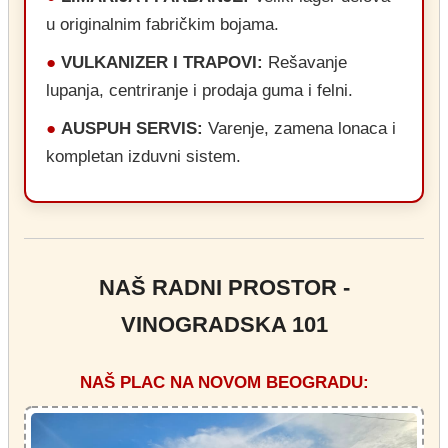
u originalnim fabričkim bojama.
●
VULKANIZER I TRAPOVI:
Rešavanje
lupanja, centriranje i prodaja guma i felni.
●
AUSPUH SERVIS:
Varenje, zamena lonaca i
kompletan izduvni sistem.
NAŠ RADNI PROSTOR -
VINOGRADSKA 101
NAŠ PLAC NA NOVOM BEOGRADU: