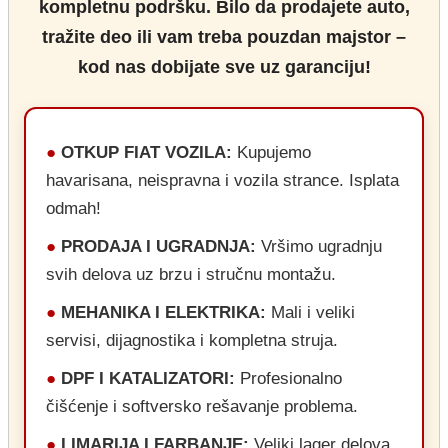
kompletnu podršku. Bilo da prodajete auto,
tražite deo ili vam treba pouzdan majstor –
kod nas dobijate sve uz garanciju!
●
OTKUP FIAT VOZILA:
Kupujemo
havarisana, neispravna i vozila strance. Isplata
odmah!
●
PRODAJA I UGRADNJA:
Vršimo ugradnju
svih delova uz brzu i stručnu montažu.
●
MEHANIKA I ELEKTRIKA:
Mali i veliki
servisi, dijagnostika i kompletna struja.
●
DPF I KATALIZATORI:
Profesionalno
čišćenje i softversko rešavanje problema.
●
LIMARIJA I FARBANJE:
Veliki lager delova